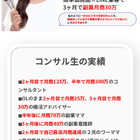
コンサル生の実績
◼︎
2ヶ月目で月商123万、半年で月商300万
のコ
ンサルタント
◼︎OLのまま
2ヶ月目で月商25万、3ヶ月目で月商
30万
の婚活アドバイザー
◼︎
半年後に月商70万
の副業ママ
◼︎
3ヶ月後に月商40万
の副業看護師
◼︎
2ヶ月目で自己最高月商達成
の２児のワーママ