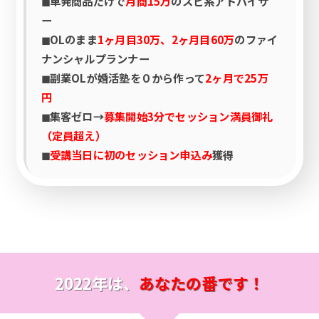
◼︎単発商品だけで
月商15万
のスピ系アドバイザ
ー
◼︎OLのまま
1ヶ月目30万、2ヶ月目60万
のファイ
ナンシャルプランナー
◼︎副業OLが婚活塾を０から作って
2ヶ月で25万
円
◼︎集客ゼロ→
募集開始3分でセッション満員御礼
（定員超え）
◼︎
受講当日に初のセッション申込み
獲得
2022年は、
あなたの番です！